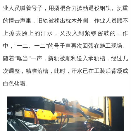
业人员喊着号子，用撬棍合力掀动退役钢轨。沉重
的撞击声里，旧轨被移出枕木外侧。作业人员顾不
上擦去脸上的汗水，又投入到紧锣密鼓的工作
中，“一二、一二”的号子声再次回荡在施工现场。
随着“哐当”一声，新轨被顺利送入承轨槽，经过几
次调整，精准落槽，此时，汗水已在工装后背凝成
白色盐霜。