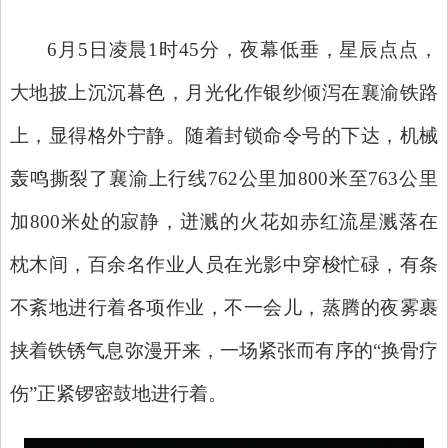
6月5日凌晨1时45分，夜幕低垂，星辰点点，
大地披上沉沉暮色，月光化作银纱倾泻在襄渝铁路
上，显得格外宁静。随着封锁命令号的下达，机械
轰鸣撕裂了襄渝上行线762公里加800米至763公里
加800米处的寂静，迸溅的火花如赤红流星溅落在
枕木间，百余名作业人员在光影中穿梭忙碌，有条
不紊地进行着各项作业，不一会儿，蒸腾的夜雾裹
挟着铁锈气息弥漫开来，一场紧张而有序的“换骨疗
伤”正紧锣密鼓地进行着。